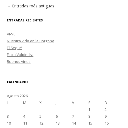
Navegación de entradas
←
Entradas más antiguas
ENTRADAS RECIENTES
VI-VE
Nuestra vida en la Borgoña
El Sequé
Finca Valpiedra
Buenos vinos
CALENDARIO
agosto 2026
L
M
X
J
V
S
D
1
2
3
4
5
6
7
8
9
10
11
12
13
14
15
16