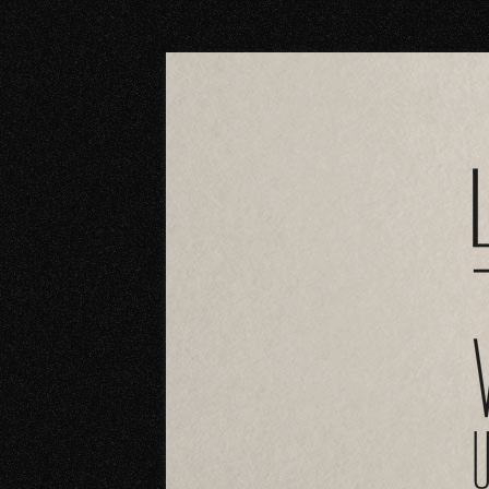
Vinoteca Larría vende en Logroño los mejo
Vinoteca LARRÍA Lo