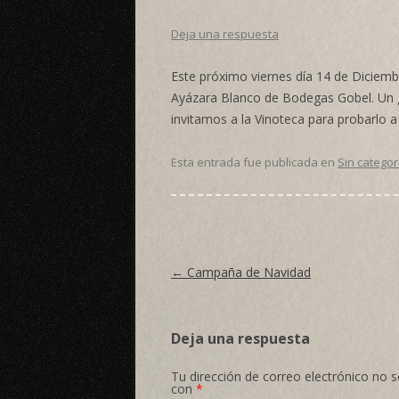
Deja una respuesta
Este próximo viernes día 14 de Diciem
Ayázara Blanco de Bodegas Gobel. Un gr
invitamos a la
Vinoteca
para probarlo a 
Esta entrada fue publicada en
Sin categor
Navegación de entradas
←
Campaña de Navidad
Deja una respuesta
Tu dirección de correo electrónico no s
con
*