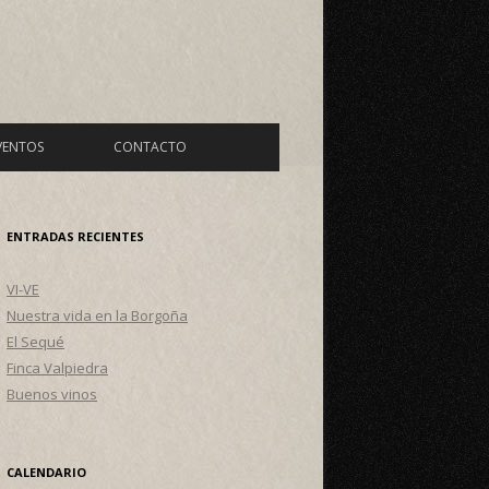
VENTOS
CONTACTO
ENTRADAS RECIENTES
VI-VE
Nuestra vida en la Borgoña
El Sequé
Finca Valpiedra
Buenos vinos
CALENDARIO