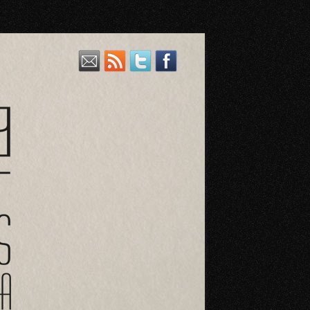
a variedad de vinos riojanos, también aceites, cervezas y licores.