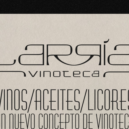
res vinos que puedas encontrar en las bodegas de La Rioja. Con una ampli
groño