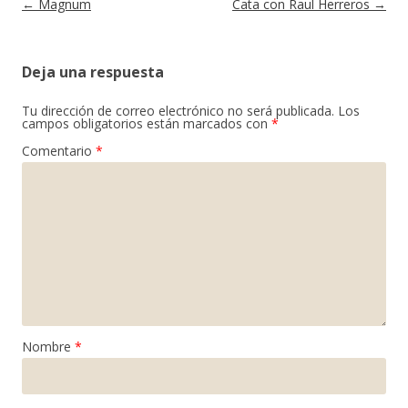
Navegación de entradas
←
Magnum
Cata con Raul Herreros
→
Deja una respuesta
Tu dirección de correo electrónico no será publicada.
Los
campos obligatorios están marcados con
*
Comentario
*
Nombre
*