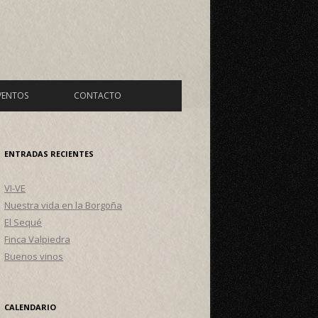
VENTOS
CONTACTO
ENTRADAS RECIENTES
VI-VE
Nuestra vida en la Borgoña
El Sequé
Finca Valpiedra
Buenos vinos
CALENDARIO