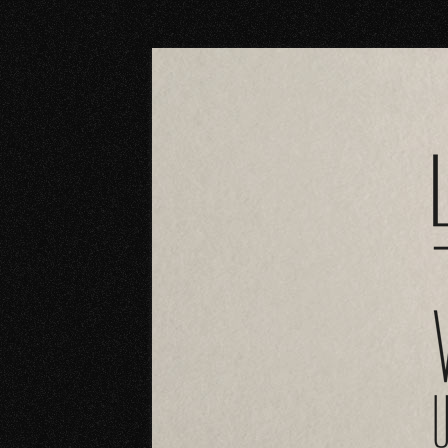
Vinoteca Larría vende en Logroño los mejo
Vinoteca LARRÍA Lo