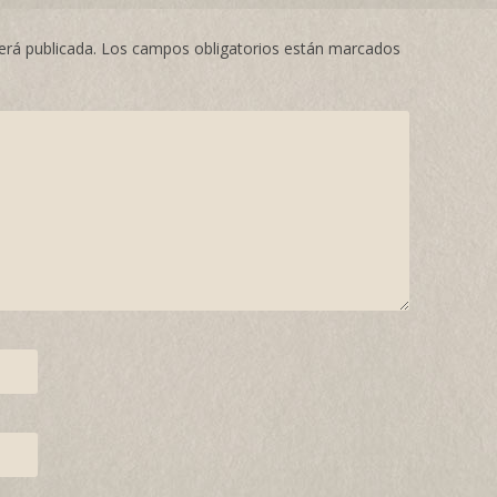
erá publicada.
Los campos obligatorios están marcados