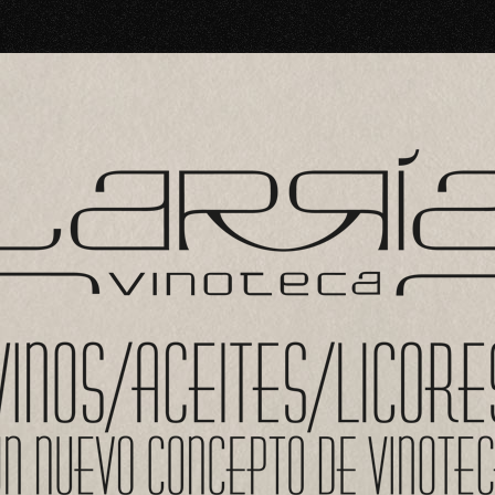
res vinos que puedas encontrar en las bodegas de La Rioja. Con una ampli
groño