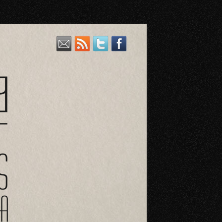
a variedad de vinos riojanos, también aceites, cervezas y licores.