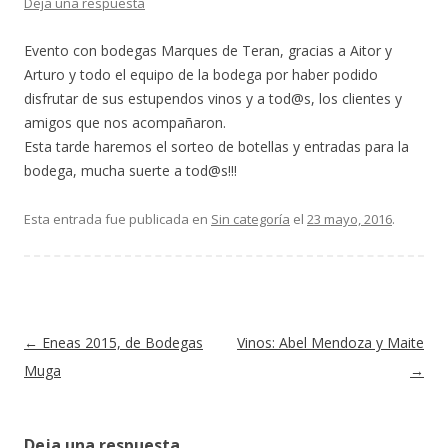
Deja una respuesta
Evento con bodegas Marques de Teran, gracias a Aitor y
Arturo y todo el equipo de la bodega por haber podido
disfrutar de sus estupendos vinos y a tod@s, los clientes y
amigos que nos acompañaron.
Esta tarde haremos el sorteo de botellas y entradas para la
bodega, mucha suerte a tod@s!!!
Esta entrada fue publicada en
Sin categoría
el
23 mayo, 2016
.
Navegación de entradas
←
Eneas 2015, de Bodegas
Vinos: Abel Mendoza y Maite
Muga
→
Deja una respuesta