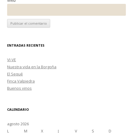
Web
ENTRADAS RECIENTES
VI-VE
Nuestra vida en la Borgoña
El Sequé
Finca Valpiedra
Buenos vinos
CALENDARIO
agosto 2026
L
M
X
J
V
S
D