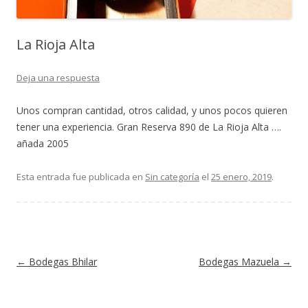
La Rioja Alta
Deja una respuesta
Unos compran cantidad, otros calidad, y unos pocos quieren
tener una experiencia. Gran Reserva 890 de La Rioja Alta ….
añada 2005
Esta entrada fue publicada en
Sin categoría
el
25 enero, 2019
.
Navegación de entradas
←
Bodegas Bhilar
Bodegas Mazuela
→