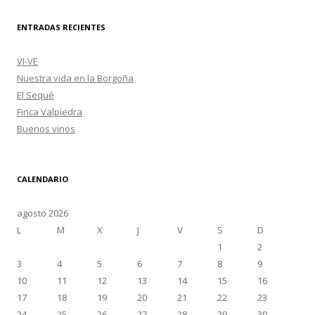
ENTRADAS RECIENTES
VI-VE
Nuestra vida en la Borgoña
El Sequé
Finca Valpiedra
Buenos vinos
CALENDARIO
agosto 2026
L
M
X
J
V
S
D
1
2
3
4
5
6
7
8
9
10
11
12
13
14
15
16
17
18
19
20
21
22
23
24
25
26
27
28
29
30