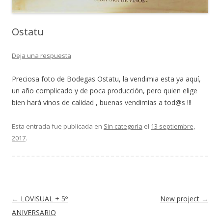
Ostatu
Deja una respuesta
Preciosa foto de Bodegas Ostatu, la vendimia esta ya aquí,
un año complicado y de poca producción, pero quien elige
bien hará vinos de calidad , buenas vendimias a tod@s !!!
Esta entrada fue publicada en
Sin categoría
el
13 septiembre,
2017
.
Navegación de entradas
←
LOVISUAL + 5º
New project
→
ANIVERSARIO