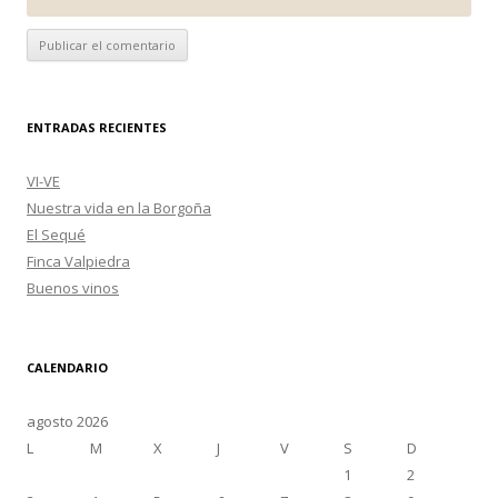
ENTRADAS RECIENTES
VI-VE
Nuestra vida en la Borgoña
El Sequé
Finca Valpiedra
Buenos vinos
CALENDARIO
agosto 2026
L
M
X
J
V
S
D
1
2