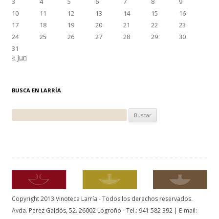
3
4
5
6
7
8
9
10
11
12
13
14
15
16
17
18
19
20
21
22
23
24
25
26
27
28
29
30
31
« Jun
BUSCA EN LARRÍA
Buscar:
Copyright 2013 Vinoteca Larría - Todos los derechos reservados.
Avda. Pérez Galdós, 52. 26002 Logroño - Tel.: 941 582 392 | E-mail: