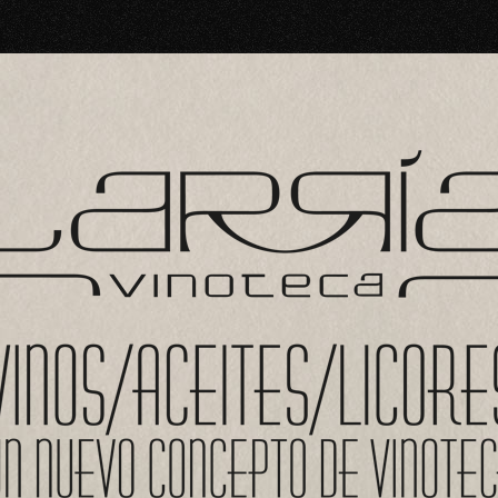
res vinos que puedas encontrar en las bodegas de La Rioja. Con una ampli
groño