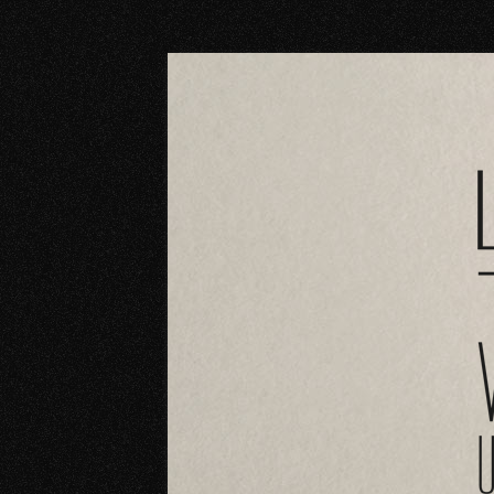
Vinoteca Larría vende en Logroño los mejo
Vinoteca LARRÍA Lo