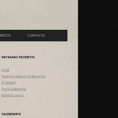
VENTOS
CONTACTO
ENTRADAS RECIENTES
VI-VE
Nuestra vida en la Borgoña
El Sequé
Finca Valpiedra
Buenos vinos
CALENDARIO