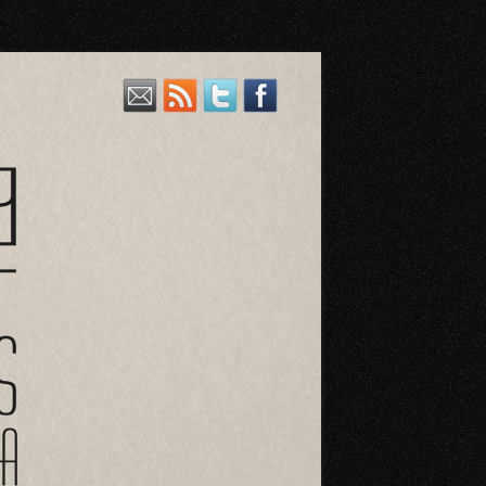
a variedad de vinos riojanos, también aceites, cervezas y licores.