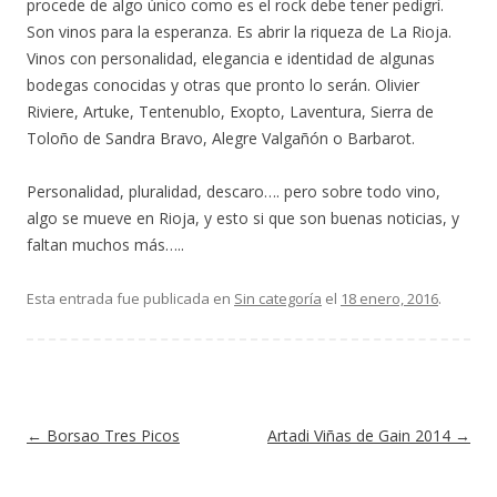
procede de algo único como es el rock debe tener pedigrí.
Son vinos para la esperanza. Es abrir la riqueza de La Rioja.
Vinos con personalidad, elegancia e identidad de algunas
bodegas conocidas y otras que pronto lo serán. Olivier
Riviere, Artuke, Tentenublo, Exopto, Laventura, Sierra de
Toloño de Sandra Bravo, Alegre Valgañón o Barbarot.
Personalidad, pluralidad, descaro…. pero sobre todo vino,
algo se mueve en Rioja, y esto si que son buenas noticias, y
faltan muchos más…..
Esta entrada fue publicada en
Sin categoría
el
18 enero, 2016
.
Navegación de entradas
←
Borsao Tres Picos
Artadi Viñas de Gain 2014
→